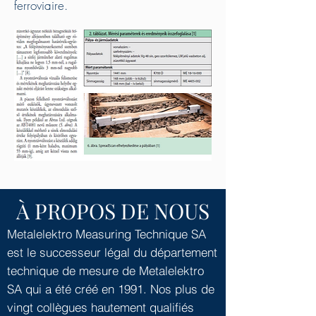
ferroviaire.
À PROPOS DE NOUS
Metalelektro Measuring Technique SA
est le successeur légal du département
technique de mesure de Metalelektro
SA qui a été créé en 1991. Nos plus de
vingt collègues hautement qualifiés